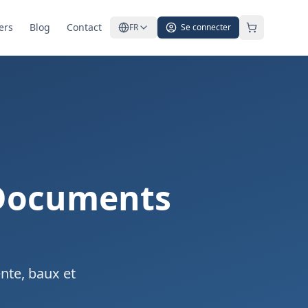
ers
Blog
Contact
FR
Se connecter
 Documents
ente, baux et