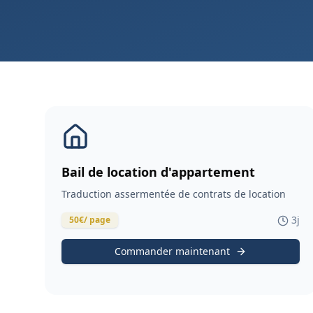
Bail de location d'appartement
Traduction assermentée de contrats de location
3
j
50
€
/ page
Commander maintenant