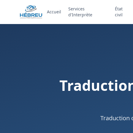
Services
État
Accueil
d'Interprète
civil
Traductio
Traduction o