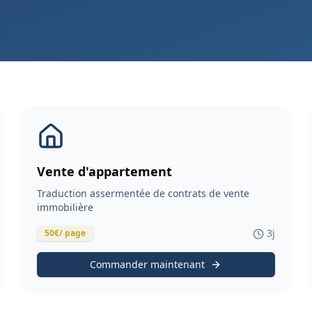
Vente d'appartement
Traduction assermentée de contrats de vente
immobilière
3
j
50
€
/ page
Commander maintenant