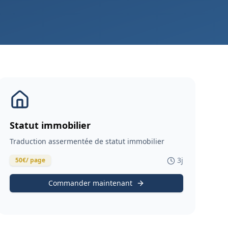
Statut immobilier
Traduction assermentée de statut immobilier
3
j
50
€
/ page
Commander maintenant